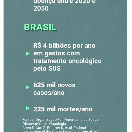
doença entre 2020 e
2050
BRASIL
R$ 4 bilhões
por ano
em gastos com
tratamento oncológico
pelo SUS
625 mil
novos
casos/ano
225 mil
mortes/ano
Fontes: Organização Pan-Americana da Saúde |
Observatório de Oncologia
Chen S, Cao Z, Prettner K, et al. Estimates and
Projections of the Global Economic Cost of 29