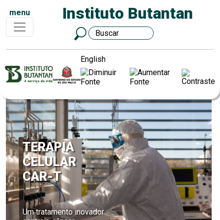
Instituto Butantan
menu
English
TERAPIA
CELULAR
CAR-T
Um tratamento inovador