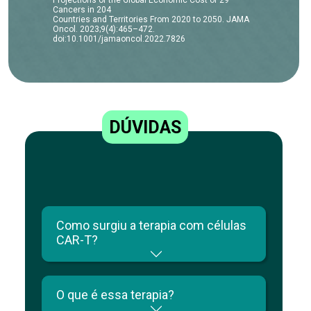
Cancers in 204
Countries and Territories From 2020 to 2050. JAMA
Oncol. 2023;9(4):465–472.
doi:10.1001/jamaoncol.2022.7826
DÚVIDAS
Como surgiu a terapia com células
CAR-T?
O que é essa terapia?