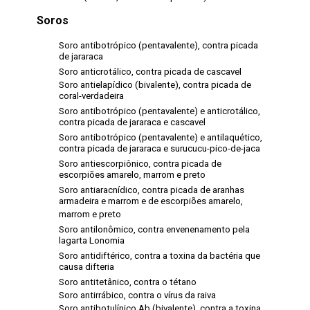
Soros
Soro antibotrópico (pentavalente), contra picada
de jararaca
Soro anticrotálico, contra picada de cascavel
Soro antielapídico (bivalente), contra picada de
coral-verdadeira
Soro antibotrópico (pentavalente) e anticrotálico,
contra picada de jararaca e cascavel
Soro antibotrópico (pentavalente) e antilaquético,
contra picada de jararaca e surucucu-pico-de-jaca
Soro antiescorpiônico, contra picada de
escorpiões amarelo, marrom e preto
Soro antiaracnídico, contra picada de aranhas
armadeira e marrom e de escorpiões amarelo,
marrom e preto
Soro antilonômico, contra envenenamento pela
lagarta Lonomia
Soro antidiftérico, contra a toxina da bactéria que
causa difteria
Soro antitetânico, contra o tétano
Soro antirrábico, contra o vírus da raiva
Soro antibotulínico Ab (bivalente), contra a toxina