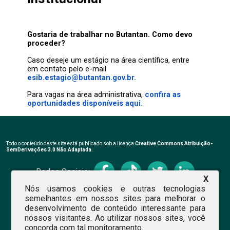
Gostaria de trabalhar no Butantan. Como devo
proceder?
Caso deseje um estágio na área científica, entre
em contato pelo e-mail
esib.estagio@butantan.gov.br
.
Para vagas na área administrativa,
confira as
oportunidades disponíveis aqui.
Todo o conteúdo deste site está publicado sob a licença
Creative Commons Atribuição-
SemDerivações 3.0 Não Adaptada.
Redes Sociais:
X
Nós usamos cookies e outras tecnologias
semelhantes em nossos sites para melhorar o
desenvolvimento de conteúdo interessante para
nossos visitantes. Ao utilizar nossos sites, você
concorda com tal monitoramento.