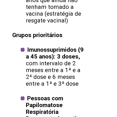
anos que ainda não
tenham tomado a
vacina (estratégia de
resgate vacinal)
Grupos prioritários
Imunossuprimidos (9
a 45 anos): 3 doses,
com intervalo de 2
meses entre a 1ª e a
2ª dose e 6 meses
entre a 1ª e 3ª dose
Pessoas com
Papilomatose
Respiratória