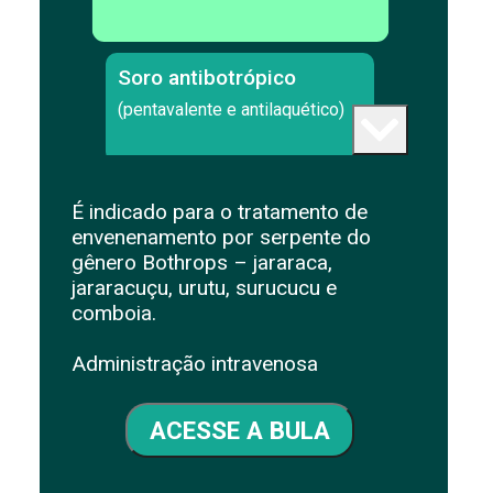
Soro antibotrópico
(pentavalente e antilaquético)
Soro anticrotálico
É indicado para o tratamento de
envenenamento por serpente do
gênero Bothrops – jararaca,
jararacuçu, urutu, surucucu e
comboia.
Soro antibotrópico
Administração intravenosa
(pentavalente e anticrotálico)
ACESSE A BULA
Soro antielapídico
(bivalente)