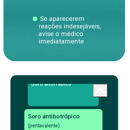
Soro antitetânico
Se aparecerem
reações indesejáveis,
avise o médico
imediatamente
Soro antibotulínico AB
Soro antirrábico
Soro antibotrópico
(pentavalente)