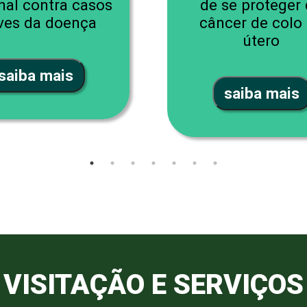
nal contra casos
de se proteger
ves da doença
câncer de colo
útero
saiba mais
saiba mais
VISITAÇÃO E SERVIÇOS