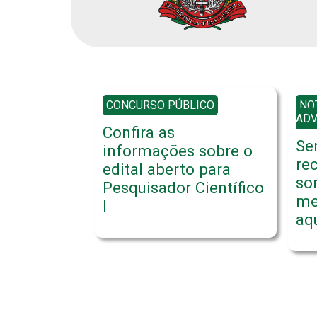
CONCURSO PÚBLICO
NO
AD
Confira as
Se
informações sobre o
re
edital aberto para
so
Pesquisador Científico
me
I
aq