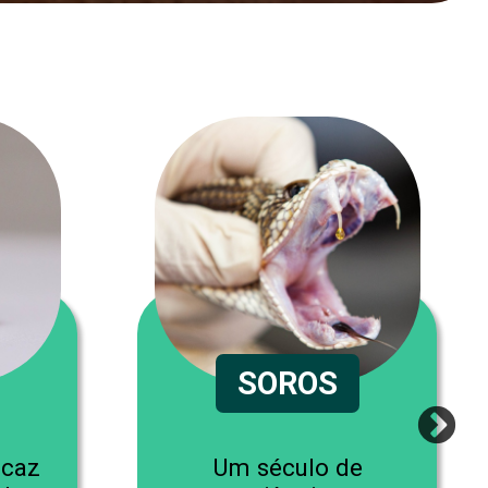
SOROS
icaz
Um século de