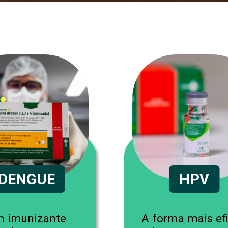
DENGUE
HPV
 imunizante
A forma mais ef